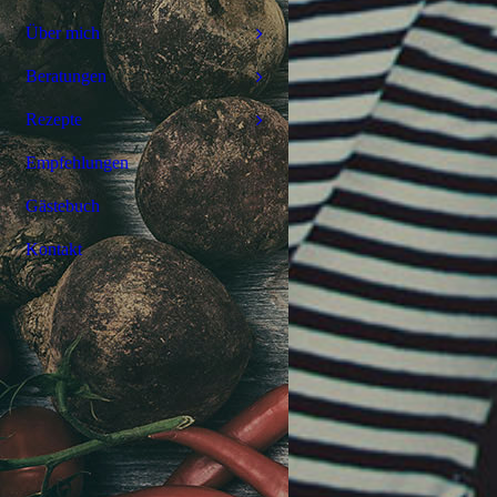
Über mich
Beratungen
Rezepte
Empfehlungen
Gästebuch
Kontakt